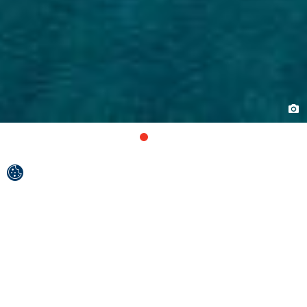
In der Mitte der Adria erstreckt sich Biograd
wie ein weißes Segel über die Küste und die
Halbinsel.
Der Vrana-See flüstert der Stadt ins Ohr, der Blick